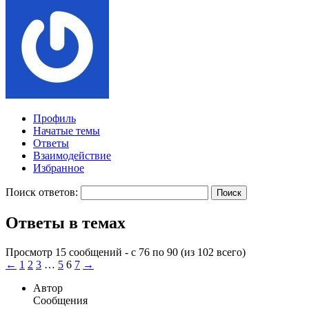
Профиль
Начатые темы
Ответы
Взаимодействие
Избранное
Поиск ответов:
Ответы в темах
Просмотр 15 сообщений - с 76 по 90 (из 102 всего)
←
1
2
3
…
5
6
7
→
Автор
Сообщения