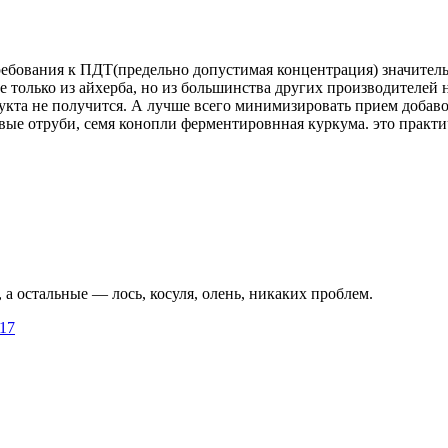
ребования к ПДТ(предельно допустимая концентрация) значитель
е только из айхерба, но из большинства других производителей 
дукта не получится. А лучше всего минимизировать прием добаво
е отруби, семя конопли ферментировнная куркума. это практич
 а остальные — лось, косуля, олень, никаких проблем.
17