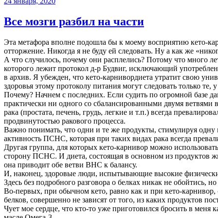
24 января, 2020
Все мозги разбил на части
Эта метафора вполне подошла бы к моему восприятию кето-ка
отторжение. Никогда я не буду ей следовать. Ну а как же «ник
А что случилось, почему они расплелись? Потому что много лет
которого лежит протокол д-р Будвиг, исключающий употреблен
в архив. Я убежден, что кето-карнивордиета утратит свою унив
здоровья этому протоколу питания могут следовать только те, 
Почему? Начнем с последних. Если судить по огромной базе дан
практически ни одного со сбалансированными двумя ветвями 
рака (простата, печень, грудь, легкие и т.п.) всегда превали
продвинутостью ракового процесса.
Важно понимать, что одни и те же продукты, стимулируя од
активность ПСНС, которая при таких видах рака всегда превали
Другая группа, для которых кето-карнивор можно использоват
сторону ПСНС. И диета, состоящая в основном из продуктов жи
она приводит обе ветви ВНС к балансу.
И, наконец, здоровые люди, испытывающие высокие физические 
Здесь без подробного разговора о белках никак не обойтись, н
Во-первых, при обычном кето, равно как и при кето-карнивор,
белков, совершенно не зависят от того, из каких продуктов по
Чует мое сердце, что кто-то уже приготовился бросить в меня
масле Омега-3.