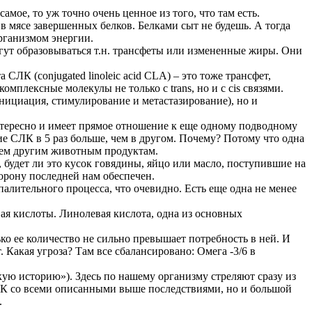
ое, то уж точно очень ценное из того, что там есть.
в мясе завершенных белков. Белками сыт не будешь. А тогда
рганизмом энергии.
огут образовываться т.н. трансфеты или измененные жиры. Они
СЛК (conjugated linoleic acid CLA) – это тоже трансфет,
мплексные молекулы не только с trans, но и с cis связями.
(инициация, стимулирование и метастазирование), но и
интересно и имеет прямое отношение к еще одному подводному
ние СЛК в 5 раз больше, чем в другом. Почему? Потому что одна
 всем другим животным продуктам.
 будет ли это кусок говядины, яйцо или масло, поступившие на
орону последней нам обеспечен.
палительного процесса, что очевидно. Есть еще одна не менее
вая кислоты. Линолевая кислота, одна из основных
ко ее количество не сильно превышает потребность в ней. И
 Какая угроза? Там все сбалансировано: Омега -3/6 в
йскую историю»). Здесь по нашему организму стреляют сразу из
АЛК со всеми описанными выше последствиями, но и большой
.