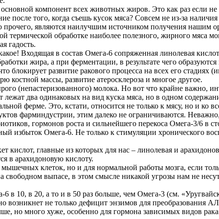
е.
новной компонент всех животных жиров. Это как раз если не сам
 после того, когда съешь кусок мяса? Совсем не из-за наличия 
мо прочего, являются наилучшим источником получения нашим о
ьной термической обработке наиболее полезного, жирного мяса м
я гадость.
какое! Входящая в состав Омега-6 сопряженная линолевая кислота 
ботки жира, а при ферментации, в результате чего образуются ко
 что блокирует развитие ракового процесса на всех его стадиях 
ю костной массы, развитие атеросклероза и многое другое.
ырого (непастеризованного) молока. Но вот что крайне важно, 
от лежат два одинаковых на вид куска мяса, но в одном содержа
альной ферме. Это, кстати, относится не только к мясу, но и ко
уктов фарминдустрии, этим далеко не ограничиваются. Неважно,
иотиков, гормонов роста и сильнейшего перекоса Омега-3/6 в ст
ьный избыток Омега-6. Не только к стимуляции хронического вос
ет кислот, главные из которых для нас – линолевая и арахидоно
ся в арахидоновую кислоту.
 мышечных клеток, но и для нормальной работы мозга, если толь
 свободном выпасе, в этом смысле никакой угрозы нам не несут.
6 в 10, в 20, а то и в 50 раз больше, чем Омега-3 (см. «Уругва
нно возникнет не только дефицит энзимов для преобразования 
чше, но много хуже, особенно для гормона зависимых видов рака