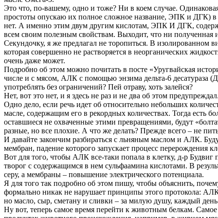
Это что, по-вашему, одно и тоже? Ни в коем случае. Одинакова
простоты опускаю их полное сложное название, ЭПК и ДГК) в л
нет. А именно этим двум другим кислотам, ЭПК И ДГК, содер
всем своим полезным свойствам. Выходит, что ни полученная и
Секундочку, я же предлагал не торопиться. В изолированном 
которая совершенно не растворяется в неорганических жидкостях
очень даже может.
Подробно об этом можно почитать в посте «Уругвайская истори
числе и с мясом, АЛК с помощью энзима дельта-6 десатураза (
употреблять без ограничений? Пей отраву, хоть залейся?
Нет, вот это нет, и я здесь не раз и не два об этом предупреждал
Одно дело, если речь идет об относительно небольших количес
масле, содержащим его в рекордных количествах. Тогда есть 
оставшиеся не охваченные этими превращениями, будут «болтат
разные, но все плохие. А что же делать? Прежде всего – не пи
И давайте закончим разбираться с льняным маслом и АЛК. Буду
мембран, падение которого запускает процесс перерождения кл
Вот для того, чтобы АЛК все-таки попала в клетку, д-р Будви
творог с содержащимся в нем сульфаамина кислотами. В резул
серу, а мембраны – повышение электрического потенциала.
Я для того так подробно об этом пишу, чтобы объяснить, почем
формально никак не нарушает принципы этого протокола: АЛК ч
но масло, сыр, сметану и сливки – за милую душу, каждый день
Ну вот, теперь самое время перейти к животным белкам. Самое