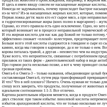
продуктах животного происхождения, например, в жирном мяс
И здесь я имею ввиду совсем не насыщенные жирные кислоты, ос
Никогда не задумывались, почему происходит быстрое насыщение
из-за чего? Из-за насыщенных жирных кислот, которые, поми
Первая ложка дегтя: мало кто ест сырое мясо, а при неправил
и гидрогенизированные жиры (коих полно в маргарине) – жутка
Однако, из этого правила есть одно исключение. Одно, но зато 
который возникает не в процессе неправильной термической обра
И эта жирная кислота для нас как дар Божий не только потому,
эффективно снижает «плохой» холестерин, предотвращает потер
Больше всего этой кислоты содержится в говядине и сыре из с
камню, когда мы говорим о карниворе, да и не только о нем. В
корова питалась травой, а другая – неизвестно чем на индустри
Хуже всего, что неприятности, связанные с потреблением прод
прилавок из таких ферм – джентельменский набор в виде антиб
Про гормон роста несколько позже, а вот к чему приводит сил
грозная проблема.
Омега-6 и Омега-3 – только названия, объединяющие целый бук
составляющая Омега-6, путем ряда трансформаций превращают
И что? Что в ней плохого? Ничего. Очень нужная не только для
спешу всех заверить, что продукты, полученные от животных на
идеальном соотношении 1:1-3. Все отлично.
Картина разительным образом меняется, когда в продукте Омега-
двух стволов: при таком избытке линолевой кислоты непреме
избыток арахидоновой кислоты, что не только нисколько не лу