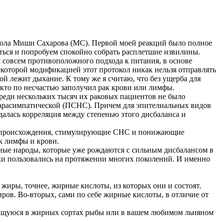
кола Миши Сахарова (MС). Первой моей реакций было полное
питься и попробуем спокойно собрать расплетшие извилины.
я совсем противоположного подхода к питания, в основе
екоторой модификацией этот протокол никак нельзя отправлять
ой лежит дыхание. К тому же я считаю, что без ущерба для
, кто по несчастью заполучил рак крови или лимфы.
 среди нескольких тысяч их раковых пациентов не было
парасимпатической (ПСНС). Причем для эпителиальных видов
юдалась корреляция между степенью этого дисбаланса и
го происхождения, стимулирующие СНС и понижающие
ак лимфы и крови.
рные народы, которые уже рождаются с сильным дисбалансом в
дки пользовались на протяжении многих поколений. И именно
м жиры, точнее, жирные кислоты, из которых они и состоят.
ров. Во-вторых, сами по себе жирные кислоты, в отличие от
держащуюся в жирных сортах рыбы или в вашем любимом льняном