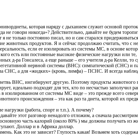
рнивордиеты, которая наряду с дыханием служит основой прото
огда не говори никогда»? Действительно, давайте не будем торо
 я не только постоянно писал, но и сам старался придерживатьс
ие животных продуктов. Я и сейчас продолжаю считать, что с н
ерсальность, если ее изолировать из системы МС, в основе котор
у кого есть или постоянные высокие физические нагрузки или те
ных д-ра Гонсалеса, а еще раньше – его учителя д-ра Келли, то
вегетативной нервной системы (ВНС): симпатической (СНС) и 
ровала СНС, а для «жидких» (кровь, лимфа) – ПСНС. И всегда набл
ну ветвь ВНС, ингибируют другую. Поэтому продукты животно
рует, идеально подходят для тех, кто по несчастью заполучил р
ь в изолированном от системы МС виде – это прежде всего севе
вотного происхождения – эта как раз та диета, которой их пре
нагрузки (работа, спорт и т.п.). А почему?
о давайте этот разговор ненадолго отложим, а сначала рассмотри
 основную часть калорий (около 80% ) мы должны получать из жи
ступают. Доллар и в Африка доллар.
 камень. Как это не зависит? Глупость какая! Возьмем хоть со