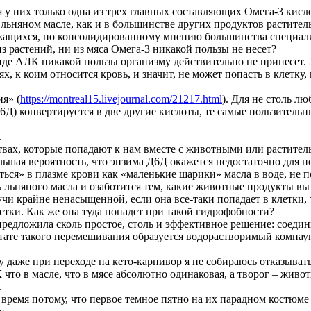
я у них только одна из трех главных составляющих Омега-3 кисл
ьняном масле, как и в большинстве других продуктов раститель
жащихся, по консолидированному мнению большинства специалис
з растений, ни из мяса Омега-3 никакой пользы не несет?
виде АЛК никакой пользы организму действительно не принесет.
, к коим относится кровь, и значит, не может попасть в клетку, 
я» (
https://montreal15.livejournal.com/21217.html
). Для не столь л
Д6Д) конвертируется в две другие кислоты, те самые пользител
.
твах, которые попадают к нам вместе с животными или растител
большая вероятность, что энзима Д6Д окажется недостаточно д
ься» в плазме крови как «маленькие шарики» масла в воде, не п
ть льняного масла и озаботится тем, какие животные продукты вы
чи крайне ненасыщенной, если она все-таки попадает в клетки,
етки. Как же она туда попадет при такой гидрофобности?
г предложила сколь простое, столь и эффективное решение: соед
ьтате такого перемешивания образуется водорастворимый компау
у даже при переходе на кето-карнивор я не собираюсь отказывать
то в масле, что в мясе абсолютно одинаковая, а творог – живот
.
 время потому, что первое темное пятно на их парадном костюме