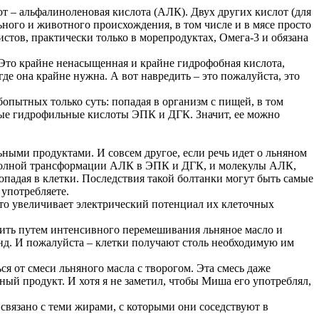
от – альфалиноленовая кислота (АЛК). Двух других кислот (для
ного и животного происхождения, в том числе и в мясе просто
тов, практически только в морепродуктах, Омега-3 и обязана
 Это крайне ненасыщенная и крайне гидрофобная кислота,
где она крайне нужна. А вот навредить – это пожалуйста, это
юбопытных только суть: попадая в организм с пищей, в том
ьные гидрофильные кислоты ЭПК и ДГК. Значит, ее можно
ьными продуктами. И совсем другое, если речь идет о льняном
ля полной трансформации АЛК в ЭПК и ДГК, и молекулы АЛК,
опадая в клетки. Последствия такой болтанки могут быть самые
 употребляете.
 то увеличивает электрический потенциал их клеточных
инить путем интенсивного перемешивания льняное масло и
нд. И пожалуйста – клетки получают столь необходимую им
ся от смеси льняного масла с творогом. Эта смесь даже
ный продукт. И хотя я не заметил, чтобы Миша его употреблял,
 связано с теми жирами, с которыми они соседствуют в