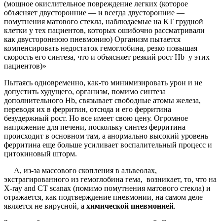
(мощное окислительное повреждение легких (которое
объясняет двусторонние — и всегда двусторонние —
помутнения матового стекла, наблюдаемые на КТ грудной
клетки у тех пациентов, которых ошибочно рассматривали
как двустороннюю пневмонию) Организм пытается
компенсировать недостаток гемоглобина, резко повышая
скорость его синтеза, что и объясняет резкий рост Hb у этих
пациентов)»
Пытаясь одновременно, как-то минимизировать урон и не
допустить худущего, организм, помимо синтеза
дополнительного Hb, связывает свободные атомы железа,
переводя их в ферритин, отсюда и его ферритина
безудержный рост. Но все имеет свою цену. Огромное
напряжение для печени, поскольку синтез ферритина
происходит в основном там, а анормально высокий уровень
ферритина еще больше усиливает воспалительный процесс и
цитокиновый шторм.
А, из-за массового скопления в альвеолах,
экстрагированного из гемоглобина гема, возникает, то, что на
X-ray and CT scanах (помимо помутнения матового стекла) и
отражается, как подтверждение пневмонии, на самом деле
является не вирусной, а
химической пневмонией
.