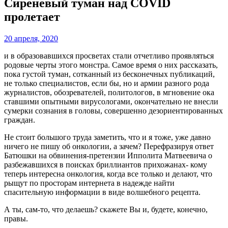
Сиреневый туман над COVID
пролетает
20 апреля, 2020
и в образовавшихся просветах стали отчетливо проявляться
родовые черты этого монстра. Самое время о них рассказать,
пока густой туман, сотканный из бесконечных публикаций,
не только специалистов, если бы, но и армии разного рода
журналистов, обозревателей, политологов, в мгновение ока
ставшими опытными вирусологами, окончательно не внесли
сумерки сознания в головы, совершенно дезориентированных
граждан.
Не стоит большого труда заметить, что и я тоже, уже давно
ничего не пишу об онкологии, а зачем? Перефразируя ответ
Батюшки на обвинения-претензии Ипполита Матвеевича о
разбежавшихся в поисках бриллиантов прихожанах- кому
теперь интересна онкология, когда все только и делают, что
рыщут по просторам интернета в надежде найти
спасительную информации в виде волшебного рецепта.
А ты, сам-то, что делаешь? скажете Вы и, будете, конечно,
правы.