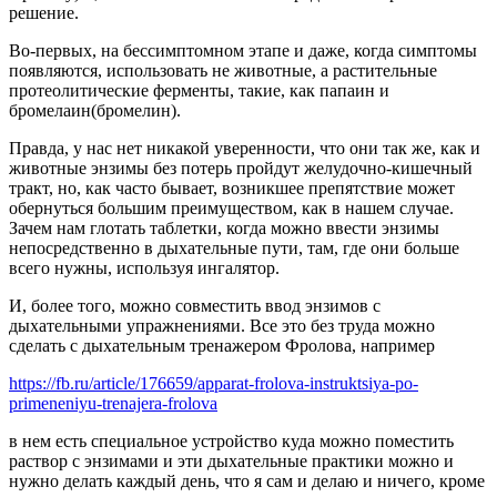
решение.
Во-первых, на бессимптомном этапе и даже, когда симптомы
появляются, использовать не животные, а растительные
протеолитические ферменты, такие, как папаин и
бромелаин(бромелин).
Правда, у нас нет никакой уверенности, что они так же, как и
животные энзимы без потерь пройдут желудочно-кишечный
тракт, но, как часто бывает, возникшее препятствие может
обернуться большим преимуществом, как в нашем случае.
Зачем нам глотать таблетки, когда можно ввести энзимы
непосредственно в дыхательные пути, там, где они больше
всего нужны, используя ингалятор.
И, более того, можно совместить ввод энзимов с
дыхательными упражнениями. Все это без труда можно
сделать с дыхательным тренажером Фролова, например
https://fb.ru/article/176659/apparat-frolova-instruktsiya-po-
primeneniyu-trenajera-frolova
в нем есть специальное устройство куда можно поместить
раствор с энзимами и эти дыхательные практики можно и
нужно делать каждый день, что я сам и делаю и ничего, кроме