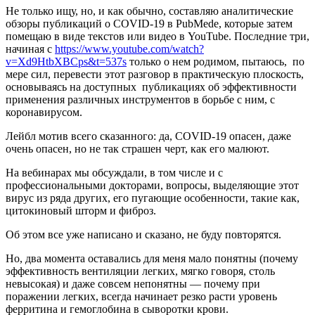
Не только ищу, но, и как обычно, составляю аналитические
обзоры публикаций о COVID-19 в PubMede, которые затем
помещаю в виде текстов или видео в YouTube. Последние три,
начиная с
https://www.youtube.com/watch?
v=Xd9HtbXBCps&t=537s
только о нем родимом, пытаюсь, по
мере сил, перевести этот разговор в практическую плоскость,
основываясь на доступных публикациях об эффективности
применения различных инструментов в борьбе с ним, с
коронавирусом.
Лейбл мотив всего сказанного: да, COVID-19 опасен, даже
очень опасен, но не так страшен черт, как его малюют.
На вебинарах мы обсуждали, в том числе и с
профессиональными докторами, вопросы, выделяющие этот
вирус из ряда других, его пугающие особенности, такие как,
цитокиновый шторм и фиброз.
Об этом все уже написано и сказано, не буду повторятся.
Но, два момента оставались для меня мало понятны (почему
эффективность вентиляции легких, мягко говоря, столь
невысокая) и даже совсем непонятны — почему при
поражении легких, всегда начинает резко расти уровень
ферритина и гемоглобина в сыворотки крови.