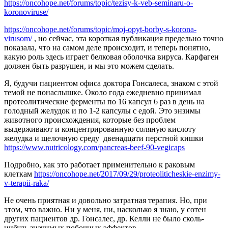
https://oncohope.net/forums/topic/tezisy-k-veb-seminaru-o-
koronoviruse/
https://oncohope.net/forums/topic/moj-opyt-borby-s-korona-
virusom/
, но сейчас, эта короткая публикация предельно точно
показала, что на самом деле происходит, и теперь понятно,
какую роль здесь играет белковая оболочка вируса. Карфаген
должен быть разрушен, и мы это можем сделать.
Я, будучи пациентом офиса доктора Гонсалеса, знаком с этой
темой не понаслышке. Около года ежедневно принимал
протеолитические ферменты по 16 капсул 6 раз в день на
голодный желудок и по 1-2 капсулы с едой. Это энзимы
животного происхождения, которые без проблем
выдерживают и концентрированную соляную кислоту
желудка и щелочную среду двенадцати перстной кишки
https://www.nutricology.com/pancreas-beef-90-vegicaps
Подробно, как это работает применительно к раковым
клеткам
https://oncohope.net/2017/09/29/proteoliticheskie-enzimy-
v-terapii-raka/
Не очень приятная и довольно затратная терапия. Но, при
этом, что важно. Ни у меня, ни, насколько я знаю, у сотен
других пациентов др. Гонсалес, др. Келли не было сколь-
нибудь значимых побочных эффектов.