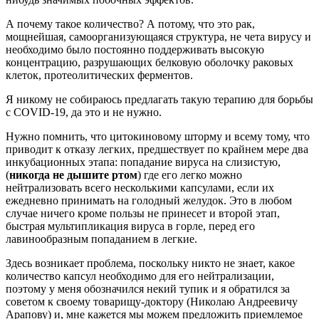
А почему такое количество? А потому, что это рак,
мощнейшая, самоорганизующаяся структура, не чета вирусу и
необходимо было постоянно поддерживать высокую
концентрацию, разрушающих белковую оболочку раковых
клеток, протеолитических ферментов.
Я никому не собираюсь предлагать такую терапию для борьбы
с COVID-19, да это и не нужно.
Нужно помнить, что цитокиновому шторму и всему тому, что
приводит к отказу легких, предшествует по крайнем мере два
инкубационных этапа: попадание вируса на слизистую,
(
никогда не дышите ртом
) где его легко можно
нейтрализовать всего несколькими капсулами, если их
ежедневно принимать на голодный желудок. Это в любом
случае ничего кроме пользы не принесет и второй этап,
быстрая мультипликация вируса в горле, перед его
лавинообразным попаданием в легкие.
Здесь возникает проблема, поскольку никто не знает, какое
количество капсул необходимо для его нейтрализации,
поэтому у меня обозначился некий тупик и я обратился за
советом к своему товарищу-доктору (Николаю Андреевичу
Арапову) и, мне кажется мы можем предложить приемлемое