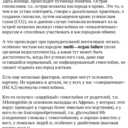
Здесь вообще, происходит путаница понятий. Острая
гипоксемия, т.е, острая нехватка кислорода в крови. Это то, о
чем я не устаю повторять, говоря о дыхательных практиках, о
создании гипоксии, путем насыщения крови углекислым
газом (СО2), но в данном случае гипоксия возникает из-за
острой нехватки молекул гемоглобина не «покалеченных»
вирусом и способных участвовать в кислородном обмене.
А что происходит при принудительной вентиляции легких,
особенно чистым кислородом:
multi
—
organ
failure
(поли
органная недостаточность), а какая тут может быть
достаточность, когда без углекислого газа, даже еще
оставшийся нормальный, не инфицированный гемоглобин, не
сможет отдавать кислород клеткам.
Есть еще несколько факторов, которые могут осложнить
картину. Не вдаваясь в детали, не у всех у нас «совершенные»
(Hd A2) молекулы гемоглобина.
Кто-то получил «ущербный» гемоглобин от родителей, т.н.
SHemoglobin (в основном выходцы из Африки, у которых этот
вирус приводит к гораздо более тяжелым последствиям), а у
кого-то он благоприобретенный, т.н. glycosylated Hb
(соединение глюкозы с гемоглобином), и хорошо известно у
кого, у пожилых людей и, особенно у диабетиков (высокая
группа риска)