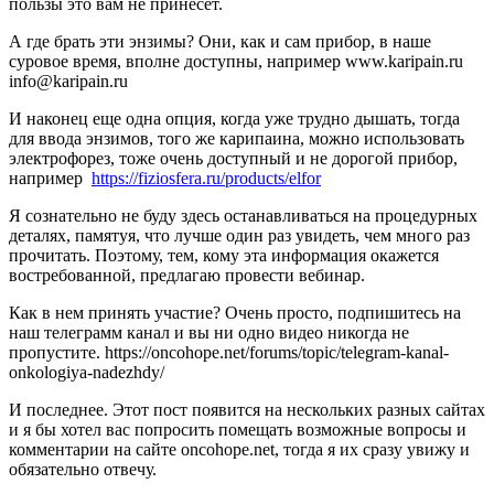
пользы это вам не принесет.
А где брать эти энзимы? Они, как и сам прибор, в наше
суровое время, вполне доступны, например www.karipain.ru
info@karipain.ru
И наконец еще одна опция, когда уже трудно дышать, тогда
для ввода энзимов, того же карипаина, можно использовать
электрофорез, тоже очень доступный и не дорогой прибор,
например
https://fiziosfera.ru/products/elfor
Я сознательно не буду здесь останавливаться на процедурных
деталях, памятуя, что лучше один раз увидеть, чем много раз
прочитать. Поэтому, тем, кому эта информация окажется
востребованной, предлагаю провести вебинар.
Как в нем принять участие? Очень просто, подпишитесь на
наш телеграмм канал и вы ни одно видео никогда не
пропустите. https://oncohope.net/forums/topic/telegram-kanal-
onkologiya-nadezhdy/
И последнее. Этот пост появится на нескольких разных сайтах
и я бы хотел вас попросить помещать возможные вопросы и
комментарии на сайте oncohope.net, тогда я их сразу увижу и
обязательно отвечу.