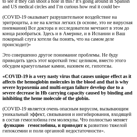
to see if they can shoot a hole in this? It’s going around in Spanish
and US medical circles and I’m curious how real it could be»
(COVID-19 оказывает разрушительное воздействие на
эритроциты, а не на клетки легких (в основе, это не вирусная
пневмания) Все доктора и исследователи мечтают в этом до
конца разобраться. Здесь и в Америке, и в Испании и Ваш
покорный слуга хотели бы понять, что на самом деле
происходит)»
Это совершенно другое понимание проблемы. Не буду
приводить здесь этот короткий текс целиком, вместо этого
обсудим краеугольные камни, назовем ее, гипотезы.
«COVID-19 is a very nasty virus that causes unique effect as it
affects the hemoglobin molecules in the blood and that is why
severe hypoxemia and multi-organ failure develop due to a
severe decrease in Hb carrying capacity caused by binding and
inhibiting the heme molecule of the globin.
(COVID-19 является очень опасным вирусом, вызывающим
уникальный эффект, связывания и ингибирования, входящей
в состав гемоглобина гем молекулы. Что полностью меняет
функцию гемоглобина, и приводит к
развитию тяжелой
гипоксемии и поли органной недостаточности».