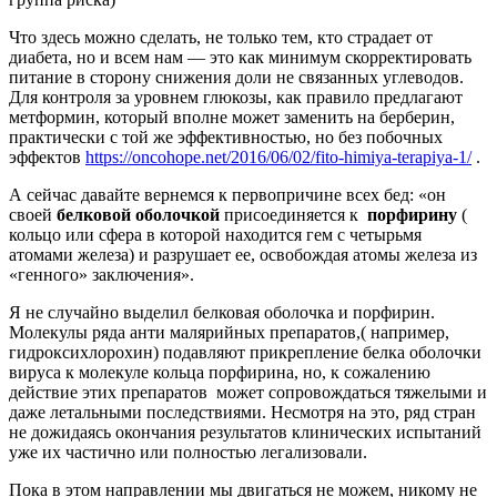
Что здесь можно сделать, не только тем, кто страдает от
диабета, но и всем нам — это как минимум скорректировать
питание в сторону снижения доли не связанных углеводов.
Для контроля за уровнем глюкозы, как правило предлагают
метформин, который вполне может заменить на берберин,
практически с той же эффективностью, но без побочных
эффектов
https://oncohope.net/2016/06/02/fito-himiya-terapiya-1/
.
А сейчас давайте вернемся к первопричине всех бед: «он
своей
белковой оболочкой
присоединяется к
порфирину
(
кольцо или сфера в которой находится гем с четырьмя
атомами железа) и разрушает ее, освобождая атомы железа из
«генного» заключения».
Я не случайно выделил белковая оболочка и порфирин.
Молекулы ряда анти малярийных препаратов,( например,
гидроксихлорохин) подавляют прикрепление белка оболочки
вируса к молекуле кольца порфирина, но, к сожалению
действие этих препаратов может сопровождаться тяжелыми и
даже летальными последствиями. Несмотря на это, ряд стран
не дожидаясь окончания результатов клинических испытаний
уже их частично или полностью легализовали.
Пока в этом направлении мы двигаться не можем, никому не