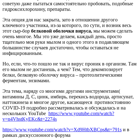
советую даже пытаться самостоятельно пробовать, подобные
гидроксихлорохину, препараты.
Эта опция для нас закрыта, зато в отношении другого
ключевого участника, из-за которого, по сути, и возник весь
этот сыр-бор
белковой оболочки вируса,
мы можем сделать
очень многое. Мы это уже делаем, каждый день, просто
тщательно моя руки мылом и одного этого в подавляющем
большинстве случаев достаточно, чтобы оставаться не
инфицированным.
Но, если, что-то пошло не так и вирус проник в организм. Там
его мылом не достанешь, а чем? Тем, что декомпозирует
белки, белковую оболочку вируса – протеолитическими
ферментам, энзимами.
Эта тема, наряду со многими другими инструментами(
витамины Д, С, цинк, имбирь, перекись водорода, артисунат,
наттокинеза и многое другое, касающееся противостоянию
COVID-19 подробно рассматривалась и обсуждалась и на
нескольких YouTube
https://www.youtube.com/watch?
v=n4VhstKyEKc&t=2274s
https://www.youtube.com/watch?v=Xd9HtbXBCps&t=791s
и в
рамках дискуссионного форума