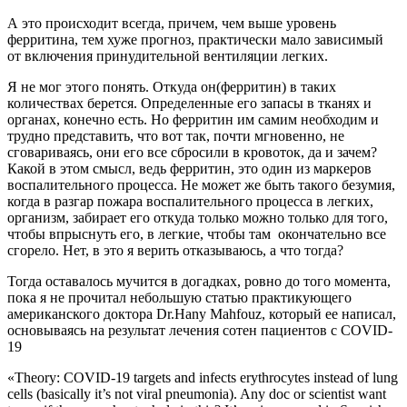
А это происходит всегда, причем, чем выше уровень
ферритина, тем хуже прогноз, практически мало зависимый
от включения принудительной вентиляции легких.
Я не мог этого понять. Откуда он(ферритин) в таких
количествах берется. Определенные его запасы в тканях и
органах, конечно есть. Но ферритин им самим необходим и
трудно представить, что вот так, почти мгновенно, не
сговариваясь, они его все сбросили в кровоток, да и зачем?
Какой в этом смысл, ведь ферритин, это один из маркеров
воспалительного процесса. Не может же быть такого безумия,
когда в разгар пожара воспалительного процесса в легких,
организм, забирает его откуда только можно только для того,
чтобы впрыснуть его, в легкие, чтобы там окончательно все
сгорело. Нет, в это я верить отказываюсь, а что тогда?
Тогда оставалось мучится в догадках, ровно до того момента,
пока я не прочитал небольшую статью практикующего
американского доктора Dr.Hany Mahfouz, который ее написал,
основываясь на результат лечения сотен пациентов с COVID-
19
«Theory: COVID-19 targets and infects erythrocytes instead of lung
cells (basically it’s not viral pneumonia). Any doc or scientist want