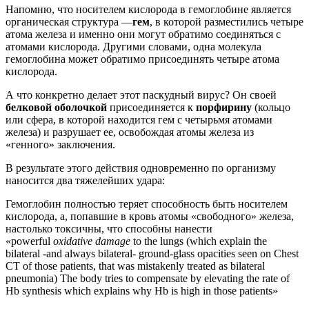
Напомню, что носителем кислорода в гемоглобине является
органическая структура —
гем
, в которой разместились четыре
атома железа и именно они могут обратимо соединяться с
атомами кислорода. Другими словами, одна молекула
гемоглобина может обратимо присоединять четыре атома
кислорода.
А что конкретно делает этот паскудный вирус? Он своей
белковой оболочкой
присоединяется к
порфирину
(кольцо
или сфера, в которой находится гем с четырьмя атомами
железа) и разрушает ее, освобождая атомы железа из
«генного» заключения.
В результате этого действия одновременно по организму
наносится два тяжелейших удара:
Гемоглобин полностью теряет способность быть носителем
кислорода, а, попавшие в кровь атомы «свободного» железа,
настолько токсичны, что способны нанести
«powerful
oxidative damage
to the lungs (which explain the
bilateral -and always bilateral- ground-glass opacities seen on Chest
CT of those patients, that was mistakenly treated as bilateral
pneumonia) The body tries to compensate by elevating the rate of
Hb synthesis which explains why Hb is high in those patients»