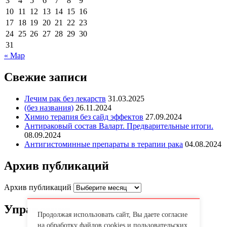
3
4
5
6
7
8
9
10
11
12
13
14
15
16
17
18
19
20
21
22
23
24
25
26
27
28
29
30
31
« Мар
Свежие записи
Лечим рак без лекарств
31.03.2025
(без названия)
26.11.2024
Химио терапия без сайд эффектов
27.09.2024
Антираковый состав Валарт. Предварительные итоги.
08.09.2024
Антигистоминные препараты в терапии рака
04.08.2024
Архив публикаций
Архив публикаций
Управление
Продолжая использовать сайт, Вы даете согласие
на обработку файлов cookies и пользовательских