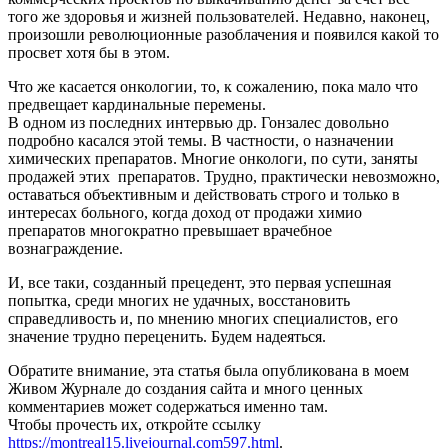
того же здоровья и жизней пользователей. Недавно, наконец,
произошли революционные разоблачения и появился какой то
просвет хотя бы в этом.
Что же касается онкологии, то, к сожалению, пока мало что
предвещает кардинальные перемены.
В одном из последних интервью др. Гонзалес довольно
подробно касался этой темы. В частности, о назначении
химических препаратов. Многие онкологи, по сути, заняты
продажей этих препаратов. Трудно, практически невозможно,
оставаться объективным и действовать строго и только в
интересах больного, когда доход от продажи химио
препаратов многократно превышает врачебное
вознаграждение.
И, все таки, созданный прецедент, это первая успешная
попытка, среди многих не удачных, восстановить
справедливость и, по мнению многих специалистов, его
значение трудно переценить. Будем надеяться.
Обратите внимание, эта статья была опубликована в моем
Живом Журнале до создания сайта и много ценных
комментариев может содержаться именно там.
Чтобы прочесть их, откройте ссылку
https://montreal15.livejournal.com597.html
.