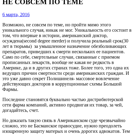
НЕ СОВСЕМ ПО ТЕМЕ
6 марта, 2016
Возможно, не совсем по теме, но пройти мимо этого
уникального случая, никак не мог. Уникальность его состоит в
том, что впервые в истории, американский доктор,
осуждена(second degree merder) и получила реальный срок(30
лет в тюрьмы) за умышленное назначение обезболивающих
препаратов, приведших к смерти нескольких ее пациентов.
Само по себе, смертельные случаи, связанные с приемом
прописанных лекарств, вообще не какая не редкость в
Америке, да и в других странах тоже. Более того, это одна их
ведущих причин смертности среди американских граждан. И
это уже давно секрет Полишинеля- массовое вовлечение
действующих докторов в коррупционные схемы Большой
Фармы.
Последние становятся буквально частью дистрибютерской
сети фарма компаний, активно продвигая их товар, за чей,
догадайтесь, счет.
Но доказать такую связь в Американском суде чрезвычайно
сложно, это не Басманское правосудие, нужно преодолеть
изощренную защиту матерых и очень дорогих адвокатов. Тем