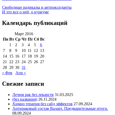
Свободные радикалы и антиоксиданты
И это все о ней, о куркуме
Календарь публикаций
Март 2016
Пн
Вт
Ср
Чт
Пт
Сб
Вс
1
2
3
4
5
6
7
8
9
10
11
12
13
14
15
16
17
18
19
20
21
22
23
24
25
26
27
28
29
30
31
« Фев
Апр »
Свежие записи
Лечим рак без лекарств
31.03.2025
(без названия)
26.11.2024
Химио терапия без сайд эффектов
27.09.2024
Антираковый состав Валарт. Предварительные итоги.
08.09.2024