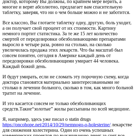
доктор, которому Вы должны, по крайнем мере верить, а
многие и верят абсолютно, предлагает вам спасительную
таблетку, заверяя, что ни о чем больше можно и не заботится.
Все классно, Вы глотаете таблетку одну, другую, боль уходит,
а он получает свой процент от их стоимости. Картину
немного портит статистика. За те же 15 лет количество
смертей от передозировки обезболивающими препаратами
выросло в четыре раза, ровно на столько, на сколько
увеличилась продажа этих лекарств. Что бы масштаб был
совсем понятен, сегодня в Америке каждый день от
передозировки обезболивающими умирает 44 человека.
Каждый божий день.
И будут умирать, если не сломать эту порочную схему, когда
доктора становятся материально заинтересованными не
столько в лечении больного, сколько в том, как много больной
тратит на лечение.
И это касается совсем не только обезболивающих
средств.Такие“золотые” жилы рассыпаны по всей медицине.
Я, например, здесь уже писал о statin drugs
https://oncohope.net/2014/10/29/nemnogo-o-holesterine/
лекарстве
для снижения холестерина. Один из очень успешных
коммерческих проектов по выкачиванию денег за счет все