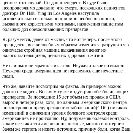
ценнее этот случай. Создан прецедент. В суде было
неопровержимо доказано, что смерть нескольких пациентов
доктора Dr. Hsiu-Ying из Los Angeles наступила
исключительно и только по причине необоснованного,
вызванного корыстными мотивами, назначения пациентам
больших доз обезболивающих препаратов.
Я, разумеется, далек от мысли, что вот теперь, после этого
прецедента, все волшебным образом изменится, разрушится в
одночасье стройная машина выкачивания денег из
налогоплательщиков, ценой их здоровья и жизни.
Не слишком ли мрачно я излагаю. Неужели такое возможно.
Неужели среди американцев не перевелись еще нечестные
люди.
Что же, давайте посмотрим на факты. За примером можно
далеко не ходить. Возьмем ту же индустрию обезболивающих
препаратов. За последние 15 лет объем их продаж в США
вырос в четыре раза, хотя, по данным американского центра
по контролю и предупреждению заболеваний(CDC) никаких
изменений в снижении уровня болевого контроля среди
американцев не произошло. Ну, подумаешь болевой контроль,
какие все таки эти американцы нежные, можно и потерпеть.
Зачем же терпеть и искать источник, причину боли, когда Ваш