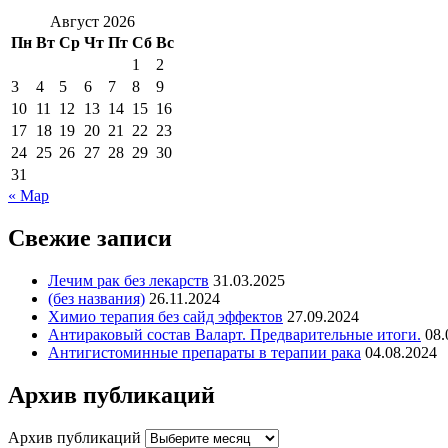
Август 2026
Пн
Вт
Ср
Чт
Пт
Сб
Вс
1
2
3
4
5
6
7
8
9
10
11
12
13
14
15
16
17
18
19
20
21
22
23
24
25
26
27
28
29
30
31
« Мар
Свежие записи
Лечим рак без лекарств
31.03.2025
(без названия)
26.11.2024
Химио терапия без сайд эффектов
27.09.2024
Антираковый состав Валарт. Предварительные итоги.
08.
Антигистоминные препараты в терапии рака
04.08.2024
Архив публикаций
Архив публикаций