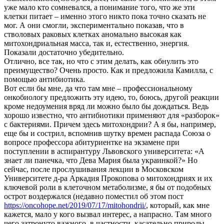
уже мало кто сомневался, а понимание того, что же эти
клетки питает – именно этого никто пока точно сказать не
мог. А они смогли, экспериментально показав, что в
стволовых раковых клетках аномально высокая как
митохондриальная масса, так и, естественно, энергия.
Показали достаточно убедительно.
Отлично, все так, но что с этим делать, как обнулить это
преимущество? Очень просто. Как и предложила Камилла, с
помощью антибиотика.
Вот если бы мне, да что там мне – профессиональному
онкобиологу предложить эту идею, то, боюсь, другой реакции
кроме недоумения вряд ли можно было бы дождаться. Ведь
хорошо известно, что антибиотики применяют для «разборок»
с бактериями. Причем здесь митохондрии? А я бы, например,
еще бы и сострил, вспомнив шутку времен распада Союза о
вопросе профессора абитуриентке на экзамене при
поступлении в аспирантуру Львовского университета: «А
знает ли панечка, что Дева Мария была украинкой?» Но
сейчас, после прослушивания лекции в Московском
Университете д-ра Аркадия Прокопова о митохондриях и их
ключевой роли в клеточном метаболизме, я бы от подобных
острот воздержался (недавно поместил об этом пост
https://oncohope.net/2019/07/17/mitohondrii/
, который, как мне
кажется, мало у кого вызвал интерес, а напрасно. Там много
чего затронуто важного, в частности, касательно природы