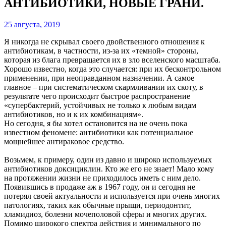
АНТИБИОТИКИ, НОВЫЕ ГРАНИ.
25 августа, 2019
Я никогда не скрывал своего двойственного отношения к
антибиотикам, в частности, из-за их «темной» стороны,
которая из блага превращается их в зло вселенского масштаба.
Хорошо известно, когда это случается: при их бесконтрольном
применении, при неоправданном назначении. А самое
главное – при систематическом скармливании их скоту, в
результате чего происходит быстрое распространение
«супербактерий, устойчивых не только к любым видам
антибиотиков, но и к их комбинациям».
Но сегодня, я бы хотел остановится на не очень пока
известном феномене: антибиотики как потенциальное
мощнейшее антираковое средство.
Возьмем, к примеру, один из давно и широко используемых
антибиотиков доксициклин. Кто же его не знает! Мало кому
на протяжении жизни не приходилось иметь с ним дело.
Появившись в продаже аж в 1967 году, он и сегодня не
потерял своей актуальности и используется при очень многих
патологиях, таких как обычные прыщи, периодонтит,
хламидиоз, болезни мочеполовой сферы и многих других.
Помимо широкого спектра действия и минимального по