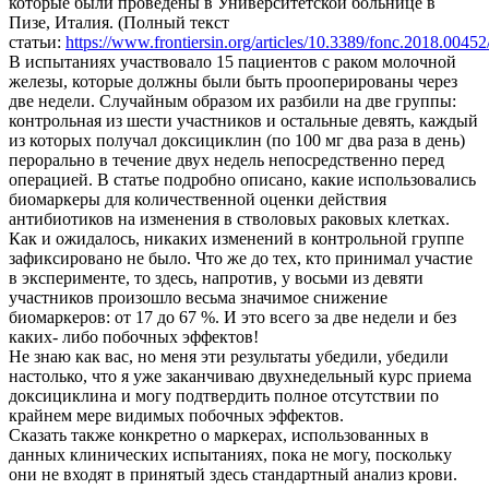
которые были проведены в Университетской больнице в
Пизе, Италия. (Полный текст
статьи:
https
://
www.frontiersin.org/articles/10.3389/fonc.2018.00452/
В испытаниях участвовало 15 пациентов с раком молочной
железы, которые должны были быть прооперированы через
две недели. Случайным образом их разбили на две группы:
контрольная из шести участников и остальные девять, каждый
из которых получал доксициклин (по 100 мг два раза в день)
перорально в течение двух недель непосредственно перед
операцией. В статье подробно описано, какие использовались
биомаркеры для количественной оценки действия
антибиотиков на изменения в стволовых раковых клетках.
Как и ожидалось, никаких изменений в контрольной группе
зафиксировано не было. Что же до тех, кто принимал участие
в эксперименте, то здесь, напротив, у восьми из девяти
участников произошло весьма значимое снижение
биомаркеров: от 17 до 67 %. И это всего за две недели и без
каких- либо побочных эффектов!
Не знаю как вас, но меня эти результаты убедили, убедили
настолько, что я уже заканчиваю двухнедельный курс приема
доксициклина и могу подтвердить полное отсутствии по
крайнем мере видимых побочных эффектов.
Сказать также конкретно о маркерах, использованных в
данных клинических испытаниях, пока не могу, поскольку
они не входят в принятый здесь стандартный анализ крови.