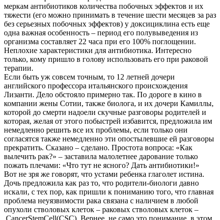
меркам антибиотиков количества побочных эффектов и их
тяжести (его можно принимать в течение шести месяцев за раз
без серьезных побочных эффектов) у доксициклина есть еще
одна важная особенность – период его полувыведения из
организма составляет 22 часа при его 100% поглощении.
Неплохие характеристики для антибиотика. Интересно
только, кому пришло в голову использовать его при раковой
терапии.
Если быть уж совсем точным, то 12 летней дочери
английского профессора итальянского происхождения
Лизанти. Дело обстояло примерно так. По дороге в кино в
компании жены Сотии, также биолога, и их дочери Камиллы,
которой до смерти надоели скучные разговоры родителей и
которая, желая от этого побыстрей избавится, предложила им
немедленно решить все их проблемы, если только они
согласятся также немедленно эти опостылевшие ей разговоры
прекратить. Сказано – сделано. Простота вопроса: «Как
вылечить рак?» – заставила малолетнее дарование только
пожать плечами: «Что тут не ясного? Дать антибиотики!»
Вот не зря же говорят, что устами ребенка глаголет истина.
Дочь предложила как раз то, что родители-биологи давно
искали, с тех пор, как пришли к пониманию того, что главная
проблема неуязвимости рака связана с наличием в любой
опухоли стволовых клеток – раковых стволовых клеток –
CancerStemCell(CSC). Вернее, не само это понимание, в этом