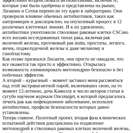
эффективно воздействовать антибиотиками, включая те,
которые уже были одобрены и представлены на рынке,
Лизании и Сотия перенесли эту идею в лабораторию. Они
проверили влияние обычных антибиотиков, таких как
азитромицин и доксициклин, на опухолевый процесс в 12
различных клеточных линиях. И к их удивлению,
антибиотики уничтожили стволовые раковые клетки CSCsво
всех восьми исследованных типах рака, включая рак
молочной железы, протоковый рак insitu, простаты, легкого,
яичек, поджелудочной железы и даже меланому и
глиобластому.
Как позже признался Лисанти, они просто не ожидали, что
все окажется так просто и эффективно. Открылась
возможность элиминировать митохондрии безопасно и без
побочных эффектов.
А второй – курьезный – момент заставил меня рассмеяться
над этой экстравагантной парой, включивших свою, на то
момент 12-летнюю, дочь Камиллу в число авторов статьи в
сугубо научном журнале Oncotarget, в которой предлагалось
лечить рак как инфекционное заболевание, используя
антибиотики, профили безопасности которых давно
установлены.
Теперь главное. Пилотный проект, вторая фаза клинических
испытаний действия доксциклина на подавление
митохондрий в стволовых раковых клетках молочной железы,