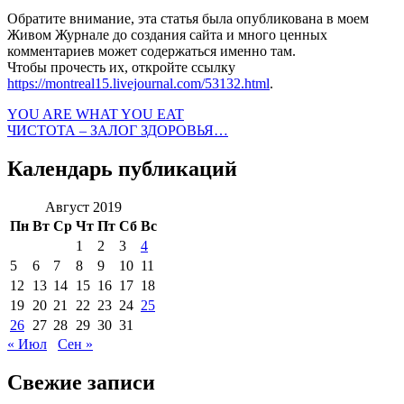
Обратите внимание, эта статья была опубликована в моем
Живом Журнале до создания сайта и много ценных
комментариев может содержаться именно там.
Чтобы прочесть их, откройте ссылку
https://montreal15.livejournal.com/53132.html
.
YOU ARE WHAT YOU EAT
ЧИСТОТА – ЗАЛОГ ЗДОРОВЬЯ…
Календарь публикаций
Август 2019
Пн
Вт
Ср
Чт
Пт
Сб
Вс
1
2
3
4
5
6
7
8
9
10
11
12
13
14
15
16
17
18
19
20
21
22
23
24
25
26
27
28
29
30
31
« Июл
Сен »
Свежие записи