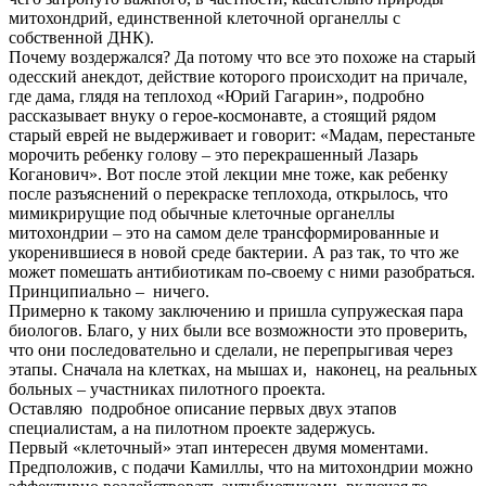
митохондрий, единственной клеточной органеллы с
собственной ДНК).
Почему воздержался? Да потому что все это похоже на старый
одесский анекдот, действие которого происходит на причале,
где дама, глядя на теплоход «Юрий Гагарин», подробно
рассказывает внуку о герое-космонавте, а стоящий рядом
старый еврей не выдерживает и говорит: «Мадам, перестаньте
морочить ребенку голову – это перекрашенный Лазарь
Коганович». Вот после этой лекции мне тоже, как ребенку
после разъяснений о перекраске теплохода, открылось, что
мимикрирущие под обычные клеточные органеллы
митохондрии – это на самом деле трансформированные и
укоренившиеся в новой среде бактерии. А раз так, то что же
может помешать антибиотикам по-своему с ними разобраться.
Принципиально – ничего.
Примерно к такому заключению и пришла супружеская пара
биологов. Благо, у них были все возможности это проверить,
что они последовательно и сделали, не перепрыгивая через
этапы. Сначала на клетках, на мышах и, наконец, на реальных
больных – участниках пилотного проекта.
Оставляю подробное описание первых двух этапов
специалистам, а на пилотном проекте задержусь.
Первый «клеточный» этап интересен двумя моментами.
Предположив, с подачи Камиллы, что на митохондрии можно