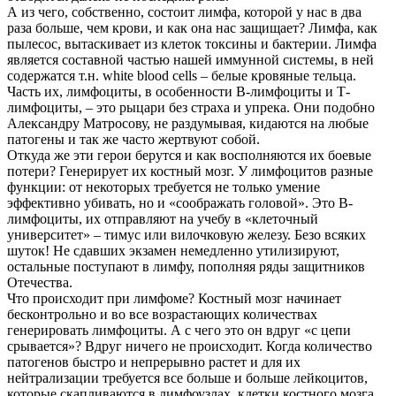
А из чего, собственно, состоит лимфа, которой у нас в два
раза больше, чем крови, и как она нас защищает? Лимфа, как
пылесос, вытаскивает из клеток токсины и бактерии. Лимфа
является составной частью нашей иммунной системы, в ней
содержатся т.н. white blood cells – белые кровяные тельца.
Часть их, лимфоциты, в особенности В-лимфоциты и Т-
лимфоциты, – это рыцари без страха и упрека. Они подобно
Александру Матросову, не раздумывая, кидаются на любые
патогены и так же часто жертвуют собой.
Откуда же эти герои берутся и как восполняются их боевые
потери? Генерирует их костный мозг. У лимфоцитов разные
функции: от некоторых требуется не только умение
эффективно убивать, но и «соображать головой». Это В-
лимфоциты, их отправляют на учебу в «клеточный
университет» – тимус или вилочковую железу. Безо всяких
шуток! Не сдавших экзамен немедленно утилизируют,
остальные поступают в лимфу, пополняя ряды защитников
Отечества.
Что происходит при лимфоме? Костный мозг начинает
бесконтрольно и во все возрастающих количествах
генерировать лимфоциты. А с чего это он вдруг «с цепи
срывается»? Вдруг ничего не происходит. Когда количество
патогенов быстро и непрерывно растет и для их
нейтрализации требуется все больше и больше лейкоцитов,
которые скапливаются в лимфоузлах, клетки костного мозга