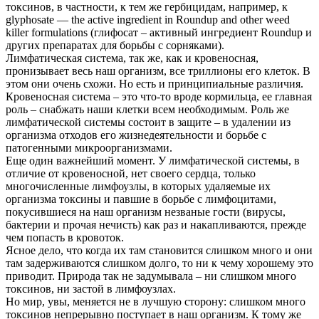
токсинов, в частности, к тем же гербицидам, например, к
glyphosate — the active ingredient in Roundup and other weed
killer formulations (глифосат – активный ингредиент Roundup и
других препаратах для борьбы с сорняками).
Лимфатическая система, так же, как и кровеносная,
пронизывает весь наш организм, все триллионы его клеток. В
этом они очень схожи. Но есть и принципиальные различия.
Кровеносная система – это что-то вроде кормильца, ее главная
роль – снабжать наши клетки всем необходимым. Роль же
лимфатической системы состоит в защите – в удалении из
организма отходов его жизнедеятельности и борьбе с
патогенными микроорганизмами.
Еще один важнейший момент. У лимфатической системы, в
отличие от кровеносной, нет своего сердца, только
многочисленные лимфоузлы, в которых удаляемые их
организма токсины и павшие в борьбе с лимфоцитами,
покусившиеся на наш организм незваные гости (вирусы,
бактерии и прочая нечисть) как раз и накапливаются, прежде
чем попасть в кровоток.
Ясное дело, что когда их там становится слишком много и они
там задерживаются слишком долго, то ни к чему хорошему это
приводит. Природа так не задумывала – ни слишком много
токсинов, ни застой в лимфоузлах.
Но мир, увы, меняется не в лучшую сторону: слишком много
токсинов непрерывно поступает в наш организм. К тому же