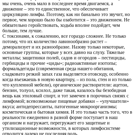
мы очень, очень мало в последнее время двигаемся, а
движение – это то единственное, что обеспечивает
циркуляцию лимфы. Поэтому, как ни банально это звучит, но
первое, чем хорошо было бы озаботится – это движением. Не
обязательно геройствовать, ходьба вполне подойдет, чем
больше, тем лучше.
С токсинами, к сожалению, все гораздо сложнее. Не только
потому, что их количество лавинообразно растет –
деморализует и их разнообразие. Назову только некоторые,
основные группы, которые у всех давно на слуху. Тяжелые
металлы; защитники полей, садов и огородов – пестициды,
гербициды и прочие «циды»; радиоактивные изотопы;
формальдегиды (современная среда нашего обитания,
сладковато резкий запах газа выделяется отовсюду, особенно
когда въезжаешь в новую квартиру, – из пола, стен и из только
что купленной мебели), органические растворители: ацетон,
бензин, толуол, ксилол, даже такая, казалось бы безобидная
вещь как этиловый спирт, и тот замечен в порочных связях с
лимфомой; всевозможные пищевые добавки – «улучшатели»
вкуса; антидепрессанты, патогенные микроорганизмы;
косметическая и бытовая химия. И это только часть того, что в
реальности ежедневно в разной форме поступает в наш
организм и нагружает, перегружает его защитные и
утилизационные возможности, в которых лимфосистеме
отводится далеко не последняя роль.