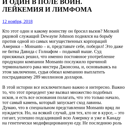
И ОДИН В ПОЛЕ ВОИН.
ЛЕЙКЕМИЯ И ЛИМФОМА
12 ноября, 2018
Кто этот один и какому воинству он бросил вызов? Мелкий
рядовой служащий Dewayne Johnson поднялся на борьбу
против одной из самых могущественных корпораций
Америки – Monsanto – и, представьте себе, победил! Это даже
не битва Давида с Голиафом – подымай выше. Суд
присяжных решил, что именно постоянное употребление
продукции компании Monsanto послужило причиной
терминального рака мистера Джонсона, и, основываясь на
этом заключении, судья обязал компанию выплатить
пострадавшему 289 миллионов долларов.
В этой истории все исключительно важно и интересно. Важно
то, что этот прецедент уже вызвал множество подобных
исков, и есть все основания полагать, что это только начало,
тот самый камень, который запускает сход лавины.
Думаю, что в специальном представлении Monsanto вряд ли
нуждается. Но, на всякий случай, для тех, кто не в курсе, – это
гигант, успешно подсадивший всю Америку и уже и Канаду
на генетически модифицированную еду. Не последнюю роль