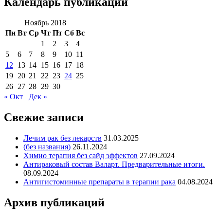
Календарь публикаций
Ноябрь 2018
Пн
Вт
Ср
Чт
Пт
Сб
Вс
1
2
3
4
5
6
7
8
9
10
11
12
13
14
15
16
17
18
19
20
21
22
23
24
25
26
27
28
29
30
« Окт
Дек »
Свежие записи
Лечим рак без лекарств
31.03.2025
(без названия)
26.11.2024
Химио терапия без сайд эффектов
27.09.2024
Антираковый состав Валарт. Предварительные итоги.
08.09.2024
Антигистоминные препараты в терапии рака
04.08.2024
Архив публикаций