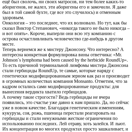
ещё был сволочь, ни своих матросов, ни тем более каких-то
аборигенов, не жалел, эти аборигены его и замочили. Я даже
был в той самой бухте, где все это случилось) и отменным
здоровьем.
Онкология – это последнее, что их волновало. Но тут, как бы
сказал Виктор Степанович, «никогда такого не было никогда –
и вот опять». Короче, выперли они всю эту компанию с
острова осчастливливать человечество где-нибудь в другом
месте.
Теперь вернемся же к мистеру Джонсону. Что интересно? А
интересна конкретная формулировка вины ответчика: «Mr.
Johnson´s lymphoma had been caused by the herbicide RoundUp».
То есть причиной терминальной лимфомы мистера Джонсона
стали гербициды RoundUp, те самые, которые наряду с
генетически модифицированным зерном как раз и производит
в огромных количествах компания Monsanto. Отметим, что за
кадром остались сами модифицированные продукты: для
вынесения вердикта хватило гербицидов.
А почему такие строгости? Ведь гербициды не вчера
появились, это счастье уже давно к нам пришло. Да, но сейчас
уже в новом качестве. Благодаря генетическим изменениям,
кукуруза, соя, рожь, пшеница перестали реагировать на
гербициды и стали ненужными жесткие ограничения по
использованию последних. Лей отраву, хоть залейся. И льют.
Их концентрация во многих продуктах просто зашкаливает, и