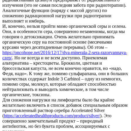
излучения (это не самая последняя забота при радиотерапии).
Аналогичные функции (наряду с массой других) по
снижению радиационной нагрузки при радиотерапии
выполняет и имбирь.
И, конечно, нельзя пройти мимо органической серы и селена.
Они, в особенности сера, совершенно незаменимы, когда мы
говорим о детоксикации. Очень желательно принимать
органическую серу на постоянной основе (месячными
курсами через десятидневные перерывы). Об этом –
https://oncohope.net/2016/12/17/dva-minerala-2-sera-razorvannaya-
czep/
. Но не всегда и не всем доступно. Приемлемая
альтернатива – крестоцветы. Брокколи, цветная и
брюссельская капуста, не всем конечно нравится, но «надо,
Федя, надо». К тому же, помимо сульфарапана, они в больших
количествах содержат Indole 3 Carbinol – одну из немногих,
помимо серы, молекул, которые обладают способностью
нейтрализовать и выводить химические, в том числе
органические, токсины.
Для снижения нагрузки на лимфоциты было бы крайне
желательно включить в список добавок специальным образом
приготовленный раствор серебра Accelerated Silver
(
https://acceleratedhealthproducts.com/product/silver/
). Это
совершенно замечательный продукт – природный
антибиотик, но без букета проблем, ассоциируемых с