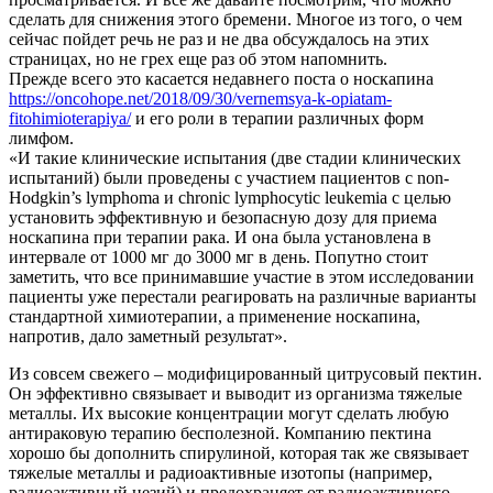
сделать для снижения этого бремени. Многое из того, о чем
сейчас пойдет речь не раз и не два обсуждалось на этих
страницах, но не грех еще раз об этом напомнить.
Прежде всего это касается недавнего поста о носкапина
https://oncohope.net/2018/09/30/vernemsya-k-opiatam-
fitohimioterapiya/
и его роли в терапии различных форм
лимфом.
«И такие клинические испытания (две стадии клинических
испытаний) были проведены с участием пациентов с non-
Hodgkin’s lymphoma и chronic lymphocytic leukemia c целью
установить эффективную и безопасную дозу для приема
носкапина при терапии рака. И она была установлена в
интервале от 1000 мг до 3000 мг в день. Попутно стоит
заметить, что все принимавшие участие в этом исследовании
пациенты уже перестали реагировать на различные варианты
стандартной химиотерапии, а применение носкапина,
напротив, дало заметный результат».
Из совсем свежего – модифицированный цитрусовый пектин.
Он эффективно связывает и выводит из организма тяжелые
металлы. Их высокие концентрации могут сделать любую
антираковую терапию бесполезной. Компанию пектина
хорошо бы дополнить спирулиной, которая так же связывает
тяжелые металлы и радиоактивные изотопы (например,
радиоактивный цезий) и предохраняет от радиоактивного