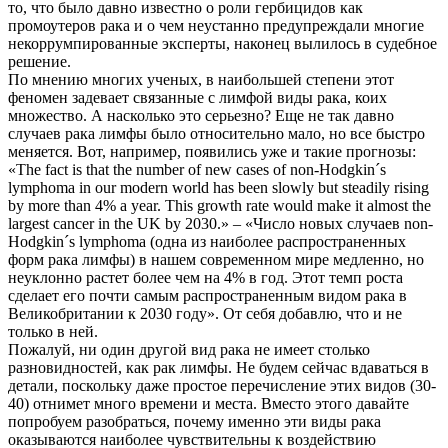
то, что было давно известно о роли гербицидов как
промоутеров рака и о чем неустанно предупреждали многие
некоррумпированные эксперты, наконец вылилось в судебное
решение.
По мнению многих ученых, в наибольшей степени этот
феномен задевает связанные с лимфой виды рака, коих
множество. А насколько это серьезно? Еще не так давно
случаев рака лимфы было относительно мало, но все быстро
меняется. Вот, например, появились уже и такие прогнозы:
«The fact is that the number of new cases of non-Hodgkin´s
lymphoma in our modern world has been slowly but steadily rising
by more than 4% a year. This growth rate would make it almost the
largest cancer in the UK by 2030.» – «Число новых случаев non-
Hodgkin´s lymphoma (одна из наиболее распространенных
форм рака лимфы) в нашем современном мире медленно, но
неуклонно растет более чем на 4% в год. Этот темп роста
сделает его почти самым распространенным видом рака в
Великобритании к 2030 году». От себя добавлю, что и не
только в ней.
Пожалуй, ни один другой вид рака не имеет столько
разновидностей, как рак лимфы. Не будем сейчас вдаваться в
детали, поскольку даже простое перечисление этих видов (30-
40) отнимет много времени и места. Вместо этого давайте
попробуем разобраться, почему именно эти виды рака
оказываются наиболее чувствительны к воздействию