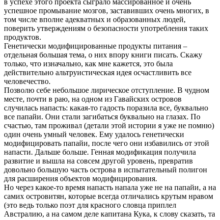
в успехе этого проекта сыграло массированное и очень
успешное промывание мозгов, заставивших очень многих, в
том числе вполне адекватных и образованных людей,
поверить утверждениям о безопасности употребления таких
продуктов.
Генетически модифицированные продукты питания –
отдельная большая тема, о них впору книги писать. Скажу
только, что изначально, как мне кажется, это была
действительно альтруистическая идея осчастливить все
человечество.
Позволю себе небольшое лирическое отступление. В чудном
месте, почти в раю, на одном из Гавайских островов
случилась напасть: какая-то гадость поразила все, буквально
все папайи. Они стали загибаться буквально на глазах. По
счастью, там проживал (детали этой истории я уже не помню)
один очень умный человек. Ему удалось генетически
модифицировать папайи, после чего они избавились от этой
напасти. Дальше больше. Генная модификация получила
развитие и вышла на совсем другой уровень, превратив
довольно большую часть острова в испытательный полигон
для расширения объектов модифицирования.
Но через какое-то время напасть напала уже не на папайи, а на
самих островитян, которые всегда отличались крутым нравом
(это ведь только поэт для красного словца приплел
Австралию, а на самом деле капитана Кука, к слову сказать, та