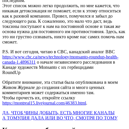
последним.
Этот список можно легко продолжить, но мне кажется, что
никакая детоксикация не поможет, если к этому относиться
как к разовой компании. Провел, помучился и забыл до
следующего раза. К сожалению, это мало что даст, ведь
токсины поступают к нам на постоянной основе и такая же
основа нужна для постоянного им противостояния. Здесь, как
это ни грустно сознавать, никто кроме нас самих помочь нам
сможет.
P.S. И вот сегодня, читаю в СВС, канадский аналог ВВС
https://www.cbc.ca/news/technology/monsanto-roundup-health-
canada-1.4896311
о начале независимого расследования в
Канаде художеств Monsanto с их гербицидами
RoundUp
Обратите внимание, эта статья была опубликована в моем
Живом Журнале до создания сайта и много ценных
комментариев может содержаться именно там.
Чтобы прочесть их, откройте ссылку
https://montreal15.livejournal.com/46383.html
.
ДА, ЧТОБ ЧИНЫ ДОБЫТЬ, ЕСТЬ МНОГИЕ КАНАЛЫ
А ТОМУЛИЯ ДАЛА ИЛИ ВО ЧТО, СМОТРЯ ПО ТОМУ