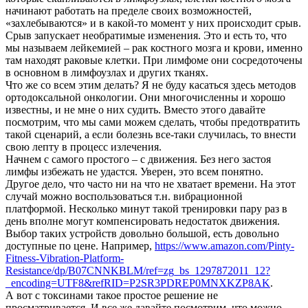
начинают работать на пределе своих возможностей,
«захлебываются» и в какой-то момент у них происходит срыв.
Срыв запускает необратимые изменения. Это и есть то, что
мы называем лейкемией – рак костного мозга и крови, именно
там находят раковые клетки. При лимфоме они сосредоточены
в основном в лимфоузлах и других тканях.
Что же со всем этим делать? Я не буду касаться здесь методов
ортодоксальной онкологии. Они многочисленны и хорошо
известны, и не мне о них судить. Вместо этого давайте
посмотрим, что мы сами можем сделать, чтобы предотвратить
такой сценарий, а если болезнь все-таки случилась, то внести
свою лепту в процесс излечения.
Начнем с самого простого – с движения. Без него застоя
лимфы избежать не удастся. Уверен, это всем понятно.
Другое дело, что часто ни на что не хватает времени. На этот
случай можно воспользоваться т.н. вибрационной
платформой. Несколько минут такой тренировки пару раз в
день вполне могут компенсировать недостаток движения.
Выбор таких устройств довольно большой, есть довольно
доступные по цене. Например,
https://www.amazon.com/Pinty-
Fitness-Vibration-Platform-
Resistance/dp/B07CNNKBLM/ref=zg_bs_1297872011_12?
_encoding=UTF8&refRID=P2SR3PDREP0MNXKZP8AK
.
А вот с токсинами такое простое решение не
просматривается. И все же давайте посмотрим, что можно