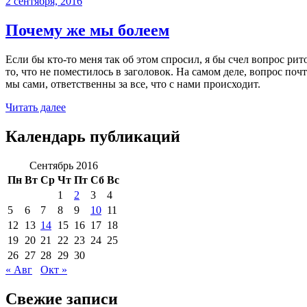
2 сентября, 2016
Почему же мы болеем
Если бы кто-то меня так об этом спросил, я бы счел вопрос ри
то, что не поместилось в заголовок. На самом деле, вопрос по
мы сами, ответственны за все, что с нами происходит.
Читать далее
Календарь публикаций
Сентябрь 2016
Пн
Вт
Ср
Чт
Пт
Сб
Вс
1
2
3
4
5
6
7
8
9
10
11
12
13
14
15
16
17
18
19
20
21
22
23
24
25
26
27
28
29
30
« Авг
Окт »
Свежие записи