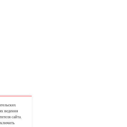
ательских
ях ведения
ителя сайта.
тключить