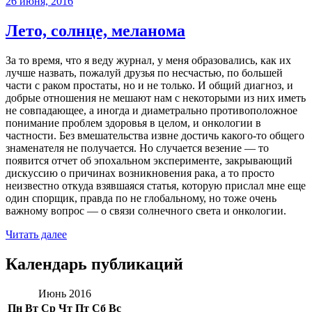
26 июня, 2016
Лето, солнце, меланома
За то время, что я веду журнал, у меня образовались, как их
лучше назвать, пожалуй друзья по несчастью, по большей
части с раком простаты, но и не только. И общий диагноз, и
добрые отношения не мешают нам с некоторыми из них иметь
не совпадающее, а иногда и диаметрально противоположное
понимание проблем здоровья в целом, и онкологии в
частности. Без вмешательства извне достичь какого-то общего
знаменателя не получается. Но случается везение — то
появится отчет об эпохальном эксперименте, закрывающий
дискуссию о причинах возникновения рака, а то просто
неизвестно откуда взявшаяся статья, которую прислал мне еще
один спорщик, правда по не глобальному, но тоже очень
важному вопрос — о связи солнечного света и онкологии.
Читать далее
Календарь публикаций
Июнь 2016
Пн
Вт
Ср
Чт
Пт
Сб
Вс