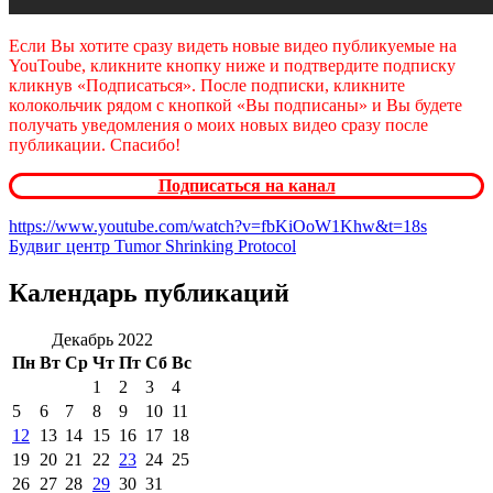
Если Вы хотите сразу видеть новые видео публикуемые на
YouToube, кликните кнопку ниже и подтвердите подписку
кликнув «Подписаться». После подписки, кликните
колокольчик
рядом с кнопкой «Вы подписаны» и Вы будете
получать уведомления о моих новых видео сразу после
публикации. Спасибо!
Подписаться на канал
https://www.youtube.com/watch?v=fbKiOoW1Khw&t=18s
Будвиг центр Tumor Shrinking Protocol
Календарь публикаций
Декабрь 2022
Пн
Вт
Ср
Чт
Пт
Сб
Вс
1
2
3
4
5
6
7
8
9
10
11
12
13
14
15
16
17
18
19
20
21
22
23
24
25
26
27
28
29
30
31