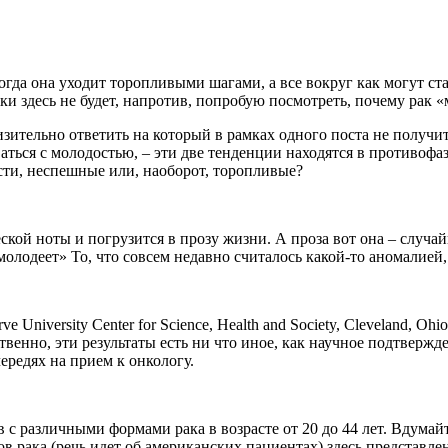
гда она уходит торопливыми шагами, а все вокруг как могут ста
и здесь не будет, напротив, попробую посмотреть, почему рак «
ительно ответить на который в рамках одного поста не получитс
аться с молодостью, – эти две тенденции находятся в противофа
сти, неспешные или, наоборот, торопливые?
ческой ноты и погрузится в прозу жизни. А проза вот она – слу
олодеет» То, что совсем недавно считалось какой-то аномалией,
e University Center for Science, Health and Society, Cleveland, 
венно, эти результаты есть ни что иное, как научное подтвержд
чередях на прием к онкологу.
с различными формами рака в возрасте от 20 до 44 лет. Вдумайте
 рака (речь идет об американских пациентах) здесь представлен