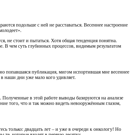
раются подольше с ней не расставаться. Весеннее настроение
молодеет».
я, не стоит и пытаться. Хотя общая тенденция понятна.
зе. В чем суть глубинных процессов, видимым результатом
чайно попавшаяся публикация, мигом испортившая мне весеннее
 в наши дни уже мало кого удивляет.
Ohio. Полученные в этой работе выводы базируются на анализе
ение того, что и так можно видеть невооружённым глазом,
сь только: двадцать лет – и уже в очереди к онкологу! Но
ы те, которые входят в первую десятку.