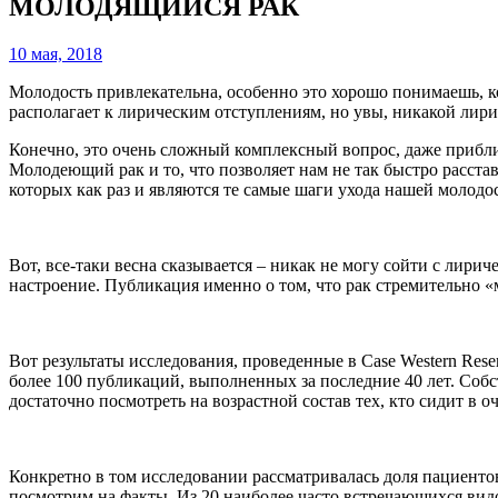
МОЛОДЯЩИЙСЯ РАК
10 мая, 2018
Молодость привлекательна, особенно это хорошо понимаешь, ко
располагает к лирическим отступлениям, но увы, никакой лирик
Конечно, это очень сложный комплексный вопрос, даже приблиз
Молодеющий рак и то, что позволяет нам не так быстро расстав
которых как раз и являются те самые шаги ухода нашей молодо
Вот, все-таки весна сказывается – никак не могу сойти с лири
настроение. Публикация именно о том, что рак стремительно «м
Вот результаты исследования, проведенные в Case Western Reserv
более 100 публикаций, выполненных за последние 40 лет. Собст
достаточно посмотреть на возрастной состав тех, кто сидит в о
Конкретно в том исследовании рассматривалась доля пациентов 
посмотрим на факты. Из 20 наиболее часто встречающихся видов