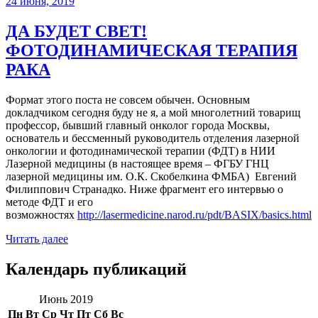
24 июня, 2019
ДА БУДЕТ СВЕТ!
ФОТОДИНАМИЧЕСКАЯ ТЕРАПИЯ
РАКА
Формат этого поста не совсем обычен. Основным
докладчиком сегодня буду не я, а мой многолетний товарищ
профессор, бывший главный онколог города Москвы,
основатель и бессменный руководитель отделения лазерной
онкологии и фотодинамической терапии (ФДТ) в НИИ
Лазерной медицины (в настоящее время – ФГБУ ГНЦ
лазерной медицины им. О.К. Скобелкина ФМБА) Евгений
Филиппович Странадко. Ниже фрагмент его интервью о
методе ФДТ и его
возможностях
http://lasermedicine.narod.ru/pdt/BASIX/basics.html
Читать далее
Календарь публикаций
Июнь 2019
Пн
Вт
Ср
Чт
Пт
Сб
Вс